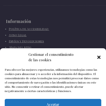
Información
Política de Accesibilidad
Aviso Legal
Envíos y Devoluciones
Mapa del Sitio
Quienes somos
Gestionar el consentimiento
de las cookies
Noticias
Para ofrecer las mejores experiencias, utilizamos tecnologías como las
cookies para almacenar y/o acceder a la información del dispositivo. El
consentimiento de estas tecnologías nos permitirá procesar datos como
Contáctanos
el comportamiento de navegación o las identificaciones únicas en este
sitio. No consentir o retirar el consentimiento, puede afectar
📍
Calle Monsalvez 35,
Sevilla
,
España
negativamente a ciertas características y funciones.
📞
+34 670 652 408
✉
info@vivascarrion.com
Aceptar