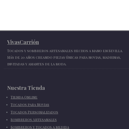
VivasCarrión
Tocados y sombreros artesanales hechos a mano en Sevilla.
Más de 20 años creando piezas únicas para novias, madrinas,
invitadas y amantes de la moda.
Nuestra Tienda
Tienda Online
Tocados para Novias
Tocados Personalizados
Sombreros Artesanales
Sombreros y tocados a medida