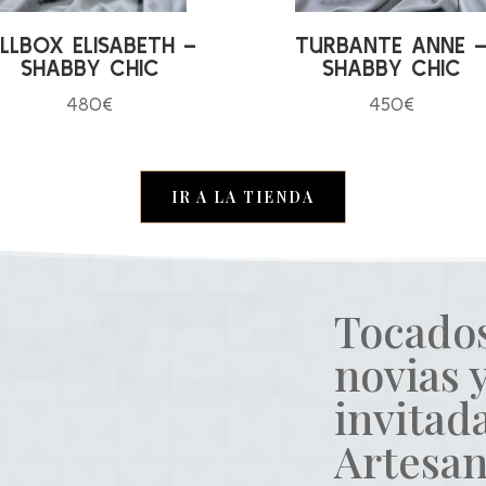
ILLBOX ELISABETH –
TURBANTE ANNE 
SHABBY CHIC
SHABBY CHIC
480
€
450
€
IR A LA TIENDA
Tocado
novias 
invitada
Artesan