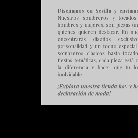
Diseñamos en Sevilla y enviam
Nuestros sombreros y tocados 
hombres y mujeres, son piezas ún
quienes quieren destacar. En nue
encontrarás diseños exclusi
personalidad y un toque especial 
sombreros clásicos hasta toca
fiestas temáticas, cada pieza está
la diferencia y hacer que tu l
inolvidable.
¡Explora nuestra tienda hoy y h
declaración de moda!