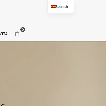
Spanish
English
0
CITA