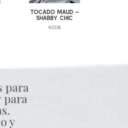
–
TOCADO MAUD –
SHABBY CHIC
400
€
s para
y para
s.
o y