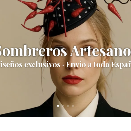
s artesanos persona
 años creando piezas que marcan la 