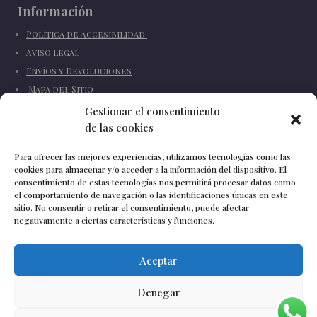
Información
Política de Accesibilidad
Aviso Legal
Envíos y Devoluciones
Mapa del Sitio
Quienes somos
Gestionar el consentimiento
de las cookies
Noticias
Para ofrecer las mejores experiencias, utilizamos tecnologías como las
cookies para almacenar y/o acceder a la información del dispositivo. El
consentimiento de estas tecnologías nos permitirá procesar datos como
Contáctanos
el comportamiento de navegación o las identificaciones únicas en este
sitio. No consentir o retirar el consentimiento, puede afectar
📍
Calle Monsalvez 35,
Sevilla
,
España
negativamente a ciertas características y funciones.
📞
+34 670 652 408
✉
info@vivascarrion.com
Aceptar
Denegar
Vivas Carrión
©
2026