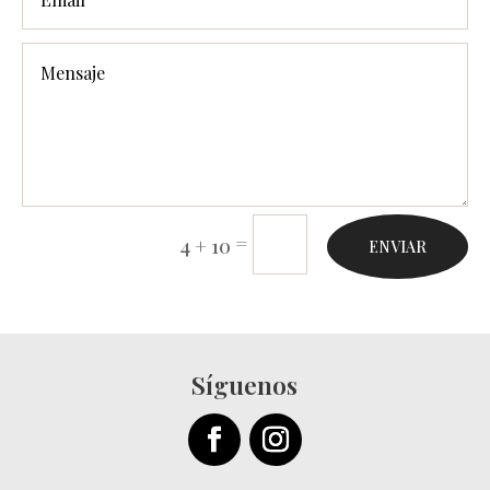
=
4 + 10
ENVIAR
Síguenos