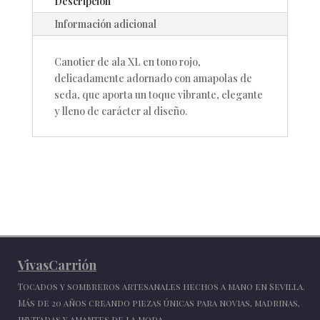
Descripción
Información adicional
Canotier de ala XL en tono rojo,
delicadamente adornado con amapolas de
seda, que aporta un toque vibrante, elegante
y lleno de carácter al diseño.
VivasCarrión
Tocados y sombreros artesanales hechos a mano en Sevilla.
Más de 20 años creando piezas únicas para novias, madrinas,
invitadas y amantes de la moda.