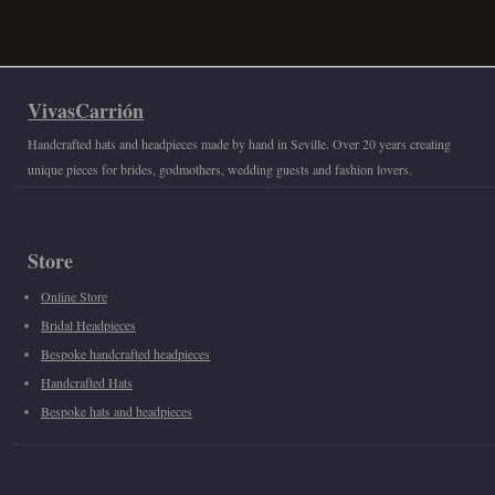
VivasCarrión
Handcrafted hats and headpieces made by hand in Seville. Over 20 years creating
unique pieces for brides, godmothers, wedding guests and fashion lovers.
Store
Online Store
Bridal Headpieces
Bespoke handcrafted headpieces
Handcrafted Hats
Bespoke hats and headpieces