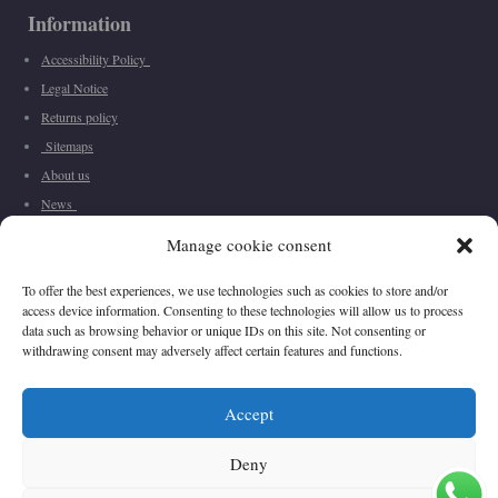
Information
Accessibility Policy
Legal Notice
Returns policy
Sitemaps
About us
News
Manage cookie consent
To offer the best experiences, we use technologies such as cookies to store and/or
Contact
access device information. Consenting to these technologies will allow us to process
data such as browsing behavior or unique IDs on this site. Not consenting or
📍
Calle Monsalvez 35,
Sevilla
,
España
withdrawing consent may adversely affect certain features and functions.
📞
+34 670 652 408
✉
info@vivascarrion.com
Accept
Deny
Vivas Carrion
©
2026