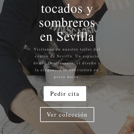
tocados y
sombreros
en Sevilla
Visítanos en nuestro taller del
centro de Sevilla. Un espacio
donde la artesanía, el diseño y
la elegancia se convierten en
pieza única.
Pedir cita
Ver colección